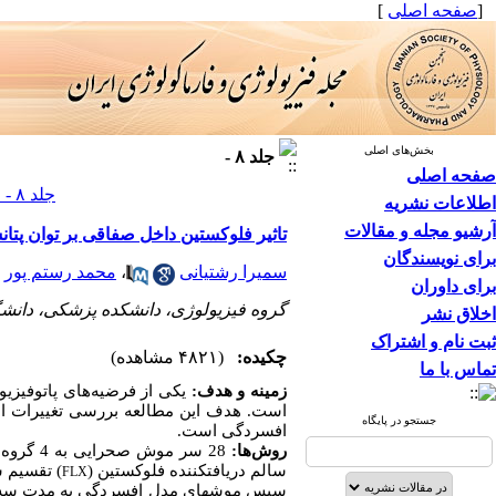
[
صفحه اصلی
]
بخش‌های اصلی
جلد ۸ -
صفحه اصلی
جلد ۸ - صفحات ۲۲-۱۱
اطلاعات نشریه
آرشیو مجله و مقالات
تاثیر فلوکستین داخل صفاقی بر توان پتا
برای نویسندگان
سمیرا رشتیانی
،
محمد رستم پور
برای داوران
گروه فیزیولوژی، دانشکده پزشکی، دانش
اخلاق نشر
ثبت نام و اشتراک
چکیده:
(۴۸۲۱ مشاهده)
تماس با ما
زمینه و هدف:
یکی از فرضیه
های پاتوفیزی
است. هدف این مطالعه بررسی تغییرات الک
جستجو در پایگاه
افسردگی است.
روش
ها:
28 سر موش صحرایی به 4 گروه کنترل، مدل استرس ملایم مزمن (
سالم دریافت­کننده فلوکستین (
) تقسیم ش
FLX
سپس موش­های مدل افسردگی به مدت سه هفت