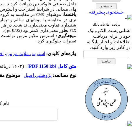
داخل صفاقی فلوکستین دریافت کردند. سپس م
های میدانی در­ شرایط استراحت و استرس
جستجوی پیشرفته
یافته‌­ها:
موش­های
در مقایسه به گروه ش
CMS
تری در مقایسه با موش­های سالم و تیما
شنیداری تفاوت معنی­‌داری نداشت. در هر دو
دریافت اطلاعات پایگاه
نشانی پست الکترونیک
بطور معنی‌­داری کمتر بود (0/05
).
p
≥
FLX
نتیجه­‌گیری:
استرس ملایم مزمن توانست بان
خود را برای دریافت
تغییرات جلوگیری کرد.
اطلاعات و اخبار پایگاه،
در کادر زیر وارد کنید.
واژه‌های کلیدی:
استرس ملایم مزمن
،
اف
متن کامل
[PDF 1150 kb]
(۱۶۰۲ دریافت)
نوع مطالعه:
پژوهشي اصیل
|
موضوع مقا
نام ک