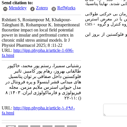
Send citation to:
ند. نهایتاً پتانسیل­
Mendeley
Zotero
RefWorks
ان بی حرکتی طولانی­‌
رس یا در معرض استرس
Rshtiani S, Rostampour M, Khakpour-
وه کنترل و گروه
Taleghani B, Rohampour K. Intraperitoneal
CMS +
fluoxetine impact on local field potential
فلوکستین از بروز این
power in insular and prefrontal cortex in
chronic mild stress animal models. Ir J
Physiol Pharmacol 2025; 8 :11-22
URL:
http://ijpp.phypha.ir/article-1-696-
fa.html
رشتیانی سمیرا، رستم پور محمد، خاکپور
طالقانی بهروز، رهام پور کامبیز. تاثیر
فلوکستین داخل صفاقی بر توان پتانسیل
های میدانی قشر اینسولا و پره فرونتال در
مدل حیوانی استرس ملایم مزمن. مجله
فیزیولوژی و فارماکولوژی ایران. ۱۴۰۳; ۸
:۱۱-۲۲
()
URL:
http://ijpp.phypha.ir/article-۱-۶۹۶-
fa.html