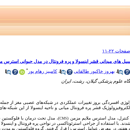
نسیل های میدانی قشر اینسولا و پره فرونتال در مدل حیوانی استرس م
*
،
بهروز خاکپور طالقانی
،
کامبیز رهام پور
گاه علوم پزشکی گیلان، رشت، ایران
ولوژی افسردگی بروز تغییرات عملکردی در شبکه
های عصبی مغز از جمله
تروفیزولوژیک قشر پره فرونتال میانی و ناحیه اینسولا از این شبکه-ه
)، مدل تحت درمان با فلوکستین (
CMS
دند. با استفاده از جراحی استرئوتاکسی در نواحی پره فرونتال و اینسولا آ
ه، در معرض عوامل استرس‌­زا قرار گرفتند. گروه فلوکستین به مدت دو 