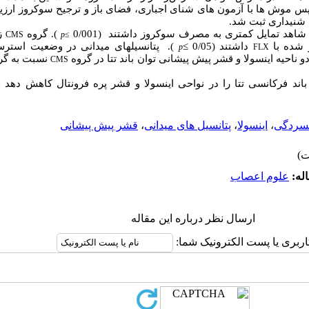
وش ها با آزمون های شنای اجباری، فضای باز و ترجیح سوکروز ارزیابی شد
 شنیداری ثبت شد.
اهد تمایل کمتری به مصرف سوکروز داشتند (0/001
). گروه
زم
CMS
p
≥
ر شده با
داشتند (0/05
≥
). پتانسیل­های میدانی در وضعیت است
p
FLX
 ناحیه اینسولا و قشر پیش پیشانی توان باند تتا در گروه
نسبت به گر
CMS
د فرکانسی تتا را در نواحی اینسولا و قشر پره فرونتال کاهش دهد و 
سردگی
،
اینسولا
،
پتانسیل های میدانی
،
قشر پیش پیشانی
له:
علوم اعصاب
ارسال نظر درباره این مقاله
اربری یا پست الکترونیک شما: