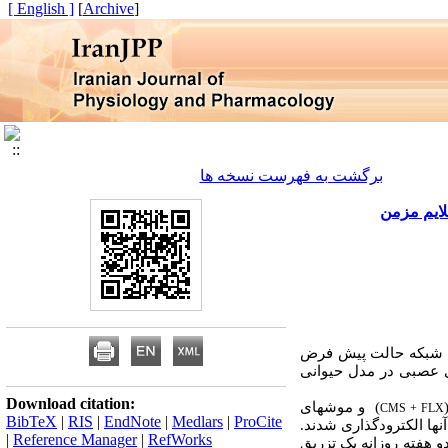
[ English ]
]
Archive
[
برگشت به فهرست نسخه ها
لایم مزمن
 شبکه حالت پیش فرض
ای عصبی در مدل حیوانی
Download citation:
) و موش­های
CMS + FLX
BibTeX
|
RIS
|
EndNote
|
Medlars
|
ProCite
نها الکترودگذاری شدند.
|
Reference Manager
|
RefWorks
هفته روزانه یک تزریق