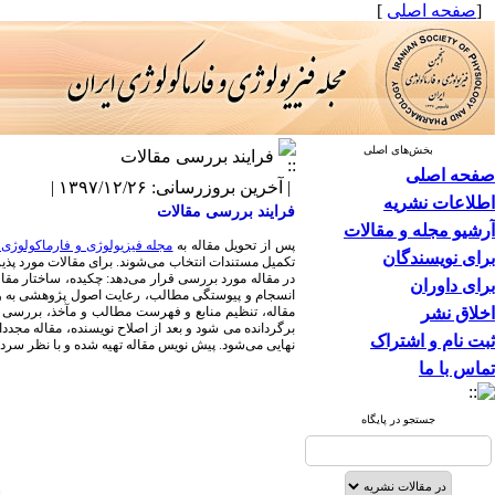
[
صفحه اصلی
]
بخش‌های اصلی
فرایند بررسی مقالات
صفحه اصلی
| آخرین بروزرسانی: ۱۳۹۷/۱۲/۲۶ |
اطلاعات نشریه
فرایند بررسی مقالات
آرشیو مجله و مقالات
پس از تحویل مقاله به
مجله فیزیولوژی و فارماکولوژی 
برای نویسندگان
تکمیل مستندات انتخاب می‌شوند. برای مقالات مورد پذ
در مقاله مورد بررسی قرار می‌دهد: چکیده، ساختار مقال
برای داوران
انسجام و پیوستگی مطالب، رعایت اصول پژوهشی به ویژه
اخلاق نشر
مقاله، تنظیم منابع و فهرست مطالب و مآخذ، بررسی 
برگردانده می شود و بعد از اصلاح نویسنده، مقاله مجد
ثبت نام و اشتراک
نهایی می‌شود. پیش نویس مقاله تهیه شده و با نظر سردب
تماس با ما
جستجو در پایگاه