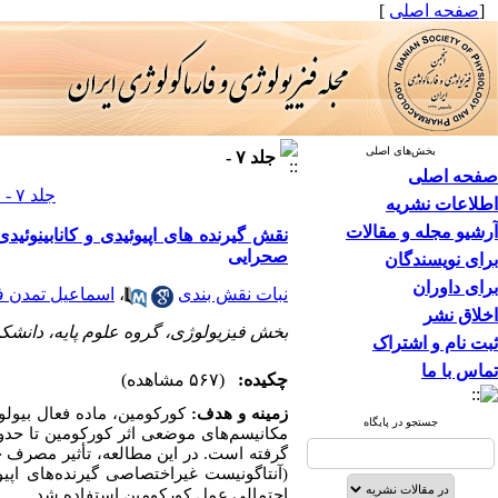
[
صفحه اصلی
]
بخش‌های اصلی
جلد ۷ -
صفحه اصلی
جلد ۷ - صفحات ۴۵-۳۲
اطلاعات نشریه
آرشیو مجله و مقالات
صحرایی
برای نویسندگان
برای داوران
نبات نقش بندی
،
اسماعیل تمدن ف
اخلاق نشر
بخش فیزیولوژی، گروه علوم پایه، دانشکد
ثبت نام و اشتراک
تماس با ما
چکیده:
(۵۶۷ مشاهده)
زمینه و هدف:
کورکومین، ماده فعال بیولوژ
جستجو در پایگاه
مکانیسم‌های موضعی اثر کورکومین تا حد
گرفته است. در این مطالعه، تأثیر مصرف 
(آنتاگونیست غیراختصاصی گیرنده
های اپیوئیدی) و 
احتمالی عمل کورکومین استفاده شد.