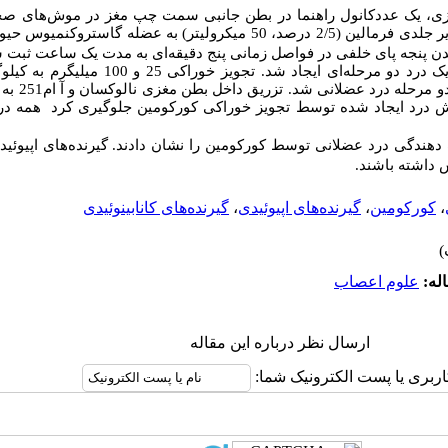
زی­، یک عددکانول راهنما در بطن جانبی سمت چپ مغز در موش‌های ص
عضلانی با تزریق زیر جلدی فرمالین (2/5 درصد، 50 میکرولیتر) به عضله 
دن پنجه پای خلفی در فواصل زمانی پنج دقیقه‌ای به مدت یک ساعت ثبت 
یک درد دو مرحله
ای ایجاد شد. تجویز خوراکی 25 و
شاخص­های درد
کاهش درد ایجاد شده توسط تجویز خوراکی کورکومین جلوگیری کرد
همه درم
 ­دهندگی درد عضلانی
توسط
کورکومین را نشان دادند. گیرنده‌های اپیوئیدی
داشته باشند.
،
کورکومین
،
گیرنده‌های اپیوئیدی
،
گیرنده‌های کانابینوئیدی
له:
علوم اعصاب
ارسال نظر درباره این مقاله
اربری یا پست الکترونیک شما: