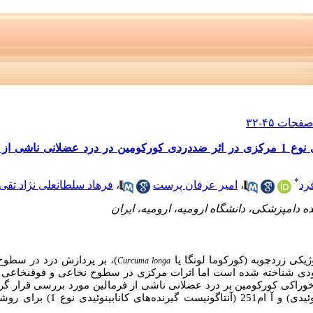
نقش گیرنده های اپیوئیدی و کانابینوئیدی نوع 1 مرکزی در اثر ضددردی کورکومین در درد عضل
*
رد
،
امیر عرفان پرست
،
فرهاد سلطانعلی نژاد تقی آ
ه دامپزشکی، دانشگاه ارومیه، ارومیه، ایران
یکی زردچوبه (کورکوما لونگا یا
)، بر پردازش درد در سطوح 
Curcuma longa
ودی شناخته شده است اما اثرات مرکزی در سطوح نخاعی و فوق­نخاعی 
خوراکی کورکومین بر درد عضلانی ناشی از فرمالین مورد بررسی قرار گر
آ ام251 (آنتاگونیست گیرنده
های کانابینوئیدی 