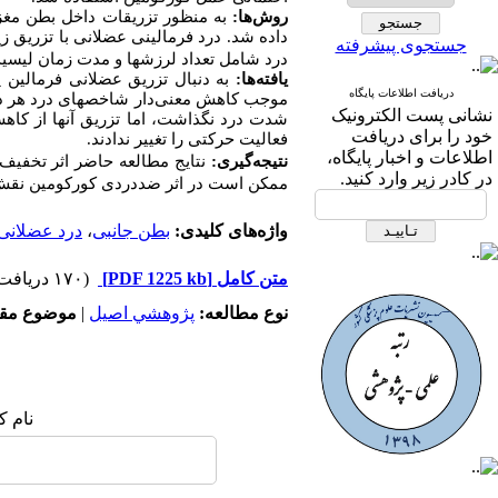
روش­‌ها:
به ­منظور تزریقات داخل بطن مغ
داده شد. درد فرمالینی
جستجوی پیشرفته
درد شامل تعداد لرزش­ها و مدت زمان لیسی
یافته‌­ها:
به ­دنبال تزریق عضلانی فرمالین 
دریافت اطلاعات پایگاه
موجب کاهش معنی‌دار
نشانی پست الکترونیک
شدت درد نگذاشت
، اما تزریق آن­ها از 
خود را برای دریافت
فعالیت حرکتی را تغییر ندادند.
اطلاعات و اخبار پایگاه،
نتیجه­‌گیری:
نتایج مطالعه حاضر
اثر تخفیف
در کادر زیر وارد کنید.
ممکن است در اثر ضددردی کورکومین نقش 
واژه‌های کلیدی:
بطن جانبی
،
درد عضلانی
متن کامل
[PDF 1225 kb]
(۱۷۰ دریافت)
نوع مطالعه:
پژوهشي اصیل
|
موضوع مقا
نام ک