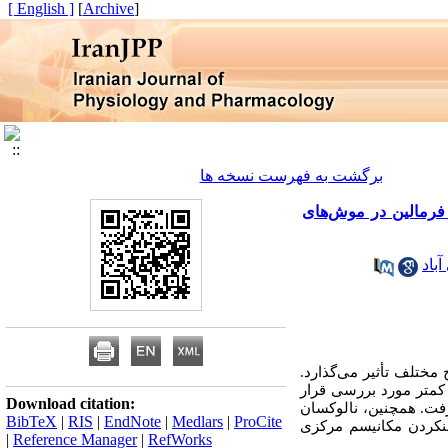
[ English ]
]
Archive
[
برگشت به فهرست نسخه ها
انی ناشی از فرمالین در موش‌های
باد
مختلف تأثیر می‌گذارد.
کمتر مورد بررسی قرار
Download citation:
فت. همچنین، نالوکسان
BibTeX
|
RIS
|
EndNote
|
Medlars
|
ProCite
نوع 1) برای روشن­کردن مکانیسم مرکزی
|
Reference Manager
|
RefWorks