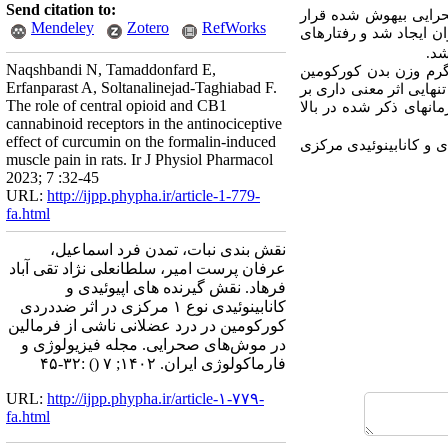
Send citation to:
حرایی بیهوش شده قرار
Mendeley
Zotero
RefWorks
گاستروکنمیوس حیوان ایجاد شد و رفتارهای
شد.
Naqshbandi N, Tamaddonfard E,
 100 میلی­گرم به کیلوگرم وزن بدن کورکومین
Erfanparast A, Soltanalinejad-Taghiabad F.
 هر دو مرحله درد عضلانی شد. تزریق داخل بطن مغزی نالوکسان و آ ام251 به ­تنهایی اثر معنی­ داری بر
The role of central opioid and CB1
ان­های ذکر شده در بالا
cannabinoid receptors in the antinociceptive
effect of curcumin on the formalin-induced
 و کانابینوئیدی
مرکزی
muscle pain in rats. Ir J Physiol Pharmacol
2023; 7 :32-45
URL:
http://ijpp.phypha.ir/article-1-779-
fa.html
نقش بندی نبات، تمدن فرد اسماعیل،
عرفان پرست امیر، سلطانعلی نژاد تقی آباد
فرهاد. نقش گیرنده های اپیوئیدی و
کانابینوئیدی نوع ۱ مرکزی در اثر ضددردی
کورکومین در درد عضلانی ناشی از فرمالین
در موش‌های صحرایی. مجله فیزیولوژی و
فارماکولوژی ایران. ۱۴۰۲; ۷
()
:۳۲-۴۵
URL:
http://ijpp.phypha.ir/article-۱-۷۷۹-
fa.html