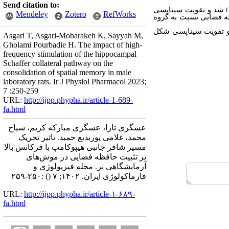
Send citation to:
شد و تقویت سیناپسی
Mendeley
Zotero
RefWorks
ظه فضایی نسبت به گروه
د و تقویت سیناپسی شکل
Asgari T, Asgari-Mobarakeh K, Sayyah M,
Gholami Pourbadie H. The impact of high-
frequency stimulation of the hippocampal
Schaffer collateral pathway on the
consolidation of spatial memory in male
laboratory rats. Ir J Physiol Pharmacol 2023;
7 :250-259
URL:
http://ijpp.phypha.ir/article-1-689-
fa.html
عسگری تارا، عسگری مبارکه کریم، سیاح
محمد، غلامی پوربدیع حمید. تاثیر تحریک
مسیر شافر جانبی هیپوکامپ با فرکانس‌ بالا
بر تثبیت حافظه فضایی در موش‌های
آزمایشگاهی نر. مجله فیزیولوژی و
فارماکولوژی ایران. ۱۴۰۲; ۷
()
:۲۵۰-۲۵۹
URL:
http://ijpp.phypha.ir/article-۱-۶۸۹-
fa.html