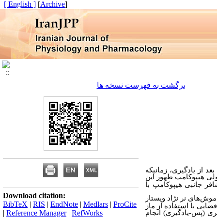
[ English ]
]
Archive
[
برگشت به فهرست نسخه ها
د از یادگیری، زمانیکه
ولی هیپوکامپ ظهور این
افر جانبی هیپوکامپ با
Download citation:
موش‌های نر نژاد ویستار
BibTeX
|
RIS
|
EndNote
|
Medlars
|
ProCite
ضایی با استفاده از ماز
 ساعت بعد از هر جلسه یادگیری (پس-یادگیری) انجام
RefWorks
|
Reference Manager
|