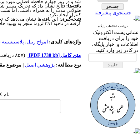
شد و در روز چهارم حافظه فضایی مورد بر
یافته‌ها:
نتایج نشان داد که تحریک مسیر شا
طولانی مدت را به همراه داشت. اما تست 
جستجوی پیشرفته
کنترل ایجاد نکرد.
نتیجه‌گیری:
این یافته­‌ها نشان می­‌دهد ک
گرفته در ناحیه
لزوما منجر به بهبود حا
CA1
دریافت اطلاعات پایگاه
نشانی پست الکترونیک
خود را برای دریافت
واژه‌های کلیدی:
امواج ریپل
،
پلاستیسیته 
اطلاعات و اخبار پایگاه،
در کادر زیر وارد کنید.
متن کامل
[PDF 1730 kb]
(۸۵۷ دریافت)
نوع مطالعه:
پژوهشي اصیل
|
موضوع مقا
نام ک