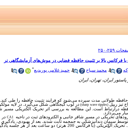
با فرکانس‌ بالا بر تثبیت حافظه فضایی در موش‌های آزمایشگاهی نر
*
که
،
محمد سیاح
،
حمید غلامی پوربدیع
استور ایران، تهران، ایران
حافظه طولانی مدت سپرده می‌شود که فرایند تثبیت حافظه را طی کند. بع
 تیز ریپل
در لوب گیجگاهی شکل می‌گیرد. در لایه مولک
(sharp wave ripples)
فظه درارتباط است. این مطالعه‌ به بررسی اثر تحریک الکتریکی مسیر ش
ر می‌­پردازد.
ودهای تحریکی در مسیر شافر جانبی و الکترودهای ثبت در ناحیه
در
CA1
، توسط سیمان دندانپزشکی به جمجمه ثابت شدند. بعد از بهبودی، یادگیری ف
آبی موریس طی سه روز متوالی ایجاد شد. تحریک الکتریکی (با فرکانس 200 هرتز) دو