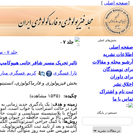
[
صفحه اصلی
]
بخش‌های اصلی
جلد ۷ -
صفحه اصلی
جلد ۷ - صفحات ۲۵۹-۲۵۰
اطلاعات نشریه
آرشیو مجله و مقالات
تاثیر تحریک مسیر شافر جانبی هیپوکامپ 
برای نویسندگان
تارا عسگری
،
کریم عسگری مبار
برای داوران
بخش فیزیولوژی و فارماکولوژی، انستیتو پ
اخلاق نشر
ثبت نام و اشتراک
چکیده:
(۱۵۳۵ مشاهده)
تماس با ما
زمینه و هدف:
یک یادگیری جدید زمانی به 
فرد در حالت استراحت یا خواب است، امواج
امواج با پلاستیسیته سیناپسی و تثبیت حا
جستجو در پایگاه
فرکانس بالا بر تثبیت حافظه در حیوان هوشیا
روش‌ها
:
با کمک جراحی استرئوتاکسی الکتر
کاشته و بعد از تایید ثبت الکتروفیزیولویک