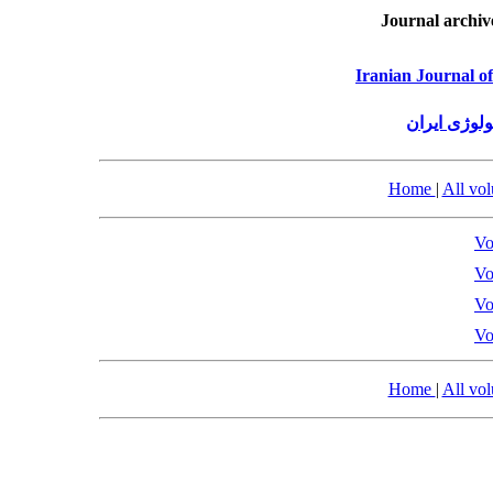
Journal archiv
Iranian Journal o
ولوژی ایران
Home
|
All vo
Vo
Vo
Vo
Vo
Home
|
All vo