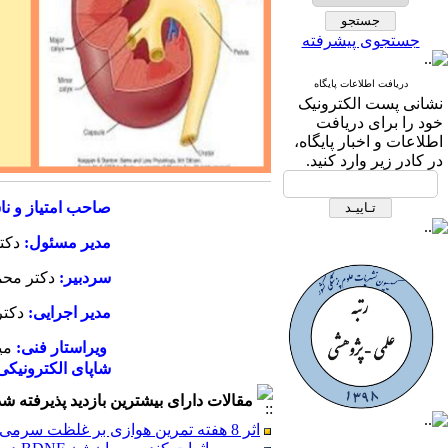
جستجوی پیشرفته
دریافت اطلاعات پایگاه
نشانی پست الكترونیک
خود را برای دریافت
اطلاعات و اخبار پایگاه،
در كادر زیر وارد كنید.
صاحب امتیاز و نا
مدیر مسئول:
دکت
سردبیر:
دکتر محمد
مدیر اجرایی:
دکتر
ویراستار فنی:
می
شاپای الکترونیکی
مقالات دارای بیشترین بازدید پذیرفته شده طی 6 
اثر 8 هفته تمرین هوازی بر غلظت سرمی Nrf2 و نشانگرهای وضعیت ردوکس در زنان مبتلا به دیابت نوع 2