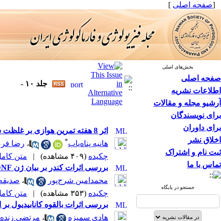
[
صفحه اصلی
]
بخش‌های اصلی
صفحه اصلی
جلد ۱۰ -
اطلاعات نشریه
آرشیو مجله و مقالات
برای نویسندگان
برای داوران
اثر 8 هفته تمرین هوازی بر غلظت سرمی Nrf2 و نشانگرهای وضعیت ردوکس در زنان مبتلا به دیابت نوع 2
اخلاق نشر
*
هانیه پناه‌یاب
،
رضا فرض
ثبت نام و اشتراک
چکیده
(۴۰۹ مشاهده)
|
متن کامل (F
تماس با ما
بررسی اثرات کندر بر بیان ژن BDNF در بافت‌ جسم مخطط در مدل حیوانی شبه پارکینسون القاشده با پاراکوات
محمدامین شرج‌پور
،
صدیقه 
جستجو در پایگاه
چکیده
(۳۵۳ مشاهده)
|
متن کامل (F
بررسی اثرات بالقوه کانابیدیول 
هادی سمیزه
،
مرتضی زنده‌