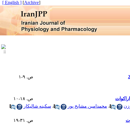
[ English ]
]
Archive
[
ص. ۹-۱
ص. ۱۸-۱۰
زن
،
محمدامین مشایخ پور
،
سکینه شالیکار
رت
ص. ۳۱-۱۹